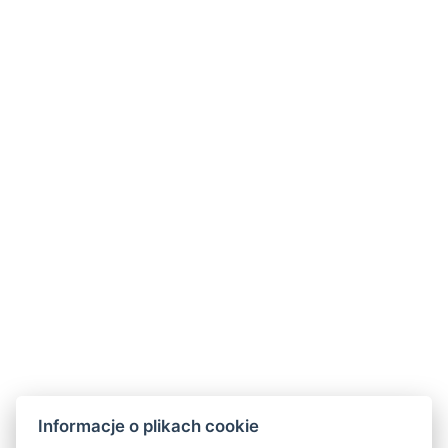
Telefon:
+420 499 433 251
Mobil
:
+420 605 360 654
E-mail
:
info@hotelmontana.cz
Informacje o plikach cookie