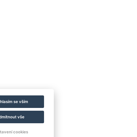
a divokou přírodou, podél
ene Labe, kde každý krok
me
n
á volnost,
 a radost z pohybu.
nformací – Run Labe Run ℹ️
T NA NOVINKY
hlasím se vším
dmítnout vše
tavení cookies