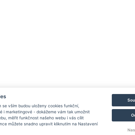
Cest
pram
zna
sílu
Více i
ZPĚ
ies
Sou
m se vším budou uloženy cookies funkční,
ké i marketingové - dokážeme vám tak umožnit
O
bu, měřit funkčnost našeho webu i vás cílit
nce můžete snadno upravit kliknutím na Nastavení
Nas