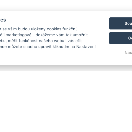
ies
Sou
m se vším budou uloženy cookies funkční,
ké i marketingové - dokážeme vám tak umožnit
O
bu, měřit funkčnost našeho webu i vás cílit
nce můžete snadno upravit kliknutím na Nastavení
Nas