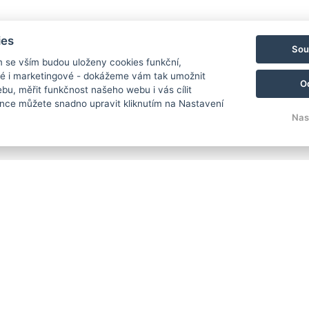
ies
Sou
m se vším budou uloženy cookies funkční,
ké i marketingové - dokážeme vám tak umožnit
O
bu, měřit funkčnost našeho webu i vás cílit
nce můžete snadno upravit kliknutím na Nastavení
Nas