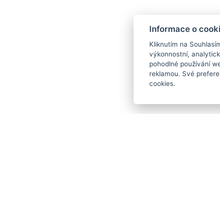
ZPĚT NA NOVINKY
Informace o cook
Kliknutím na Souhlasí
výkonnostní, analytic
pohodlné používání we
reklamou. Své prefere
cookies.
Horský hotel Montana
Bedřichov 70
543 51 Špindlerův Mlýn
Telefon:
+420 499 433 251
Mobil
:
+420 605 360 654
E-mail
:
info@hotelmontana.cz
Kariéra