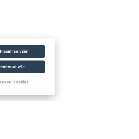
hlasím se vším
dmítnout vše
avé atmosféry. 🎸🤩 Přijďte si užít den s
tavení cookies