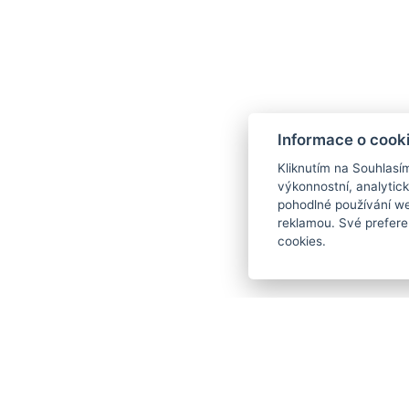
Informace o cook
Kliknutím na Souhlasí
Medové slavnosti v Krkonoších
výkonnostní, analytic
pohodlné používání we
Do Špindlerova Mlýna 🍁 se každoročně vra
reklamou. Své prefere
cookies.
medovinou 🥃 sladkostmi, svíčkami z vosku 
MEDOVÉ SLAVNOSTI
Ideální pro podzimní odpoledne