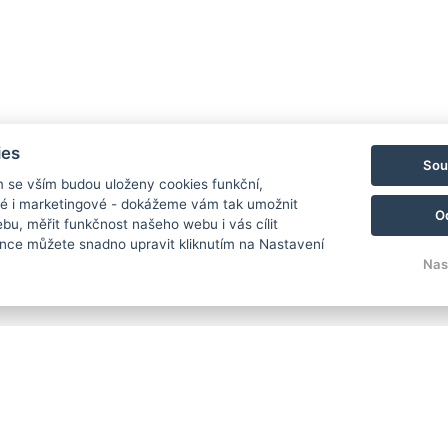
ies
Sou
m se vším budou uloženy cookies funkční,
ké i marketingové - dokážeme vám tak umožnit
O
bu, měřit funkčnost našeho webu i vás cílit
cejí podzimní slavnosti plné medových dobrot 🐝 hudby a voň
nce můžete snadno upravit kliknutím na Nastavení
Nas
i dalšími specialitami. 🥮🌼