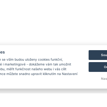
ies
Sou
m se vším budou uloženy cookies funkční,
ké i marketingové - dokážeme vám tak umožnit
O
lnou adrenalinu 🧗🏻‍♀️ sportu, zábavy 🎯 i setkání se záchran
bu, měřit funkčnost našeho webu i vás cílit
ivity pro děti i exkurzi do historie Horské služby. 🦺🤩
nce můžete snadno upravit kliknutím na Nastavení
Nas