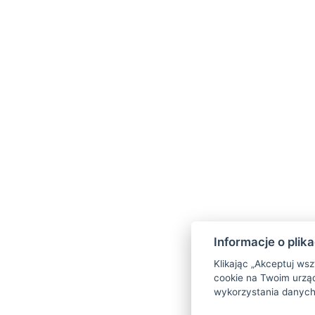
obłożenia hotel zastrzega sobie prawo
jako serwowane czterodaniowe menu)
1× wejście do
sauny
do wyboru na
60 
Wanna z hydromasażem
do wyboru (2
Kijki do Nordic walking
do wypożyczeni
1× kawa i ciasto
w trakcie pobytu dla 
Wypożyczenie szlafroka
na cały pobyt
DARMOWE ZABIEGI
Wybór jednego z zabiegów wellness w 
darmo (zabieg, który nie wymaga pomo
Informacje o plik
Możliwość zakwaterowania z psem w 
Klikając „Akceptuj ws
darmo
cookie na Twoim urząd
wykorzystania danych
10 % zniżki na wszystkie aktywności Ye