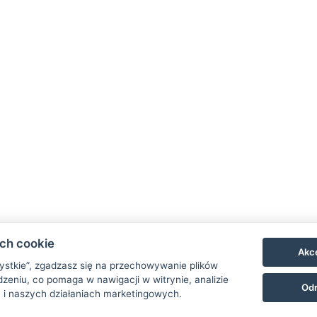
 do serwowania kolacji
pobytu. Płatna na mie
minut
0 minut)
a na cały pobyt
każdego
centrum wellness za
cy personelu)
ach cookie
ramach pakietu za
Akce
zystkie”, zgadzasz się na przechowywanie plików
zeniu, co pomaga w nawigacji w witrynie, analizie
Odr
 i naszych działaniach marketingowych.
llow Point