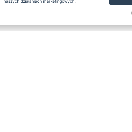
 i naszych działaniach marketingowych.
ortmixer.cz
 Point
ss hotelu
edřichov
– 200 metrów
niżką na nocleg
Zarezerwuj teraz