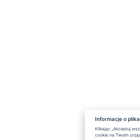
Bogate śniadanie
w formie bufetu
Kolacja
w formie bufetu
(w przypadku n
zastrzega sobie prawo do serwowania k
czterodaniowego menu serwowanego)
1x
Przejazd torem saneczkowym
– 300
1x
Wjazd kolejką linową na Medvědín 
przekąsek
na wycieczkę
1x
Wstęp do parku wodnego Voleraza
Piesek gratis – ponieważ również czw
zasługuje na wypoczynek w górach. W
miska, legowisko oraz mała niespodzia
Dodatkowe usługi gratis:
Informacje o plik
Drewniany brelok
jako prezent
Klikając „Akceptuj ws
Parking
bezpośrednio przed hotelem
cookie na Twoim urząd