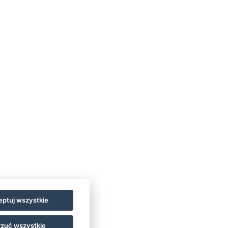
cenie zawarte jest zakwaterowanie i
e usługi można dokupić w recepcji
rawa do łóżka i usług – bezpłatnie
ZK / osoba / noc nie jest wliczona w cenę
 recepcji
wo ze sobą psa, prosimy o wpisanie tej
, abyśmy mogli wszystko dla niego
ptuj wszystkie
zuć wszystkie