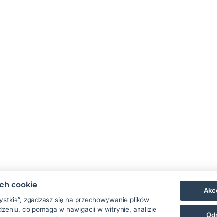
Dziecko do 10 lat: w 
iskiego obłożenia hotel
wyżywienie, dodatkow
olacji jako
według preferencji
Dziecko do 3 lat bez p
 metrów od hotelu
Opłata miejscowa 40 C
wraz z pakietem
pobytu i płatna jest w
Jeśli zabierają Państ
(200 metrów od hotelu)
informacji w uwagach
przygotować
oronożny towarzysz
 pokoju będzie czekać
nka.
ach cookie
Akce
zystkie”, zgadzasz się na przechowywanie plików
zeniu, co pomaga w nawigacji w witrynie, analizie
Odr