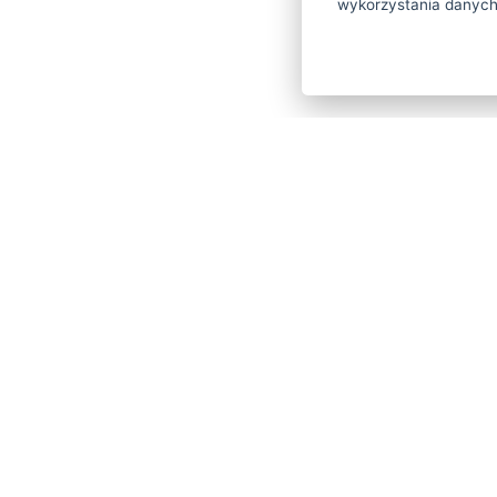
wykorzystania danych
Dostęp do Wi-Fi
20% zniżki na atrakcje Ski Krakonoš/Sp
10% zniżki na wszystkie atrakcje Yellow
10% zniżki na dodatkowe usługi wellne
Zniżka na wejście do parku wodnego B
od hotelu
Możliwość przedłużenia pobytu z 30% z
GALERIA