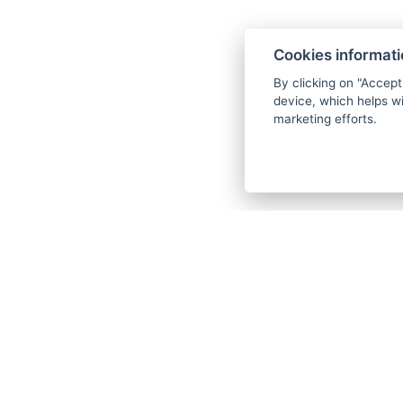
Hotelbar oder im Café
KOSTENLOSE BONUS
Cookies informat
Auswahl einer der maschinellen Well
By clicking on "Accept
Wellnesscenter kostenlos (Anwendung, 
device, which helps wi
marketing efforts.
durch Personal erfordert)
Möglichkeit der Unterbringung mit H
Pakets kostenlos
10 % Rabatt auf alle Aktivitäten von Ye
Kostenlose Parkplätze direkt vor dem H
Kostenloser WLAN-Internetzugang
Holzanhänger als Geschenk
Rabatt auf den nächsten Eintritt ins W
(200 m vom Hotel entfernt)