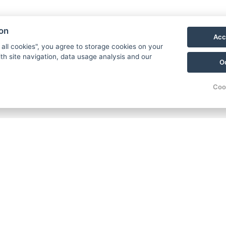
ion
Acc
nessanwendungen im
 all cookies", you agree to storage cookies on your
die keine Unterstützung
th site navigation, data usage analysis and our
O
und im Rahmen des
Coo
llow Point
otel
asserparadies Bedřichov