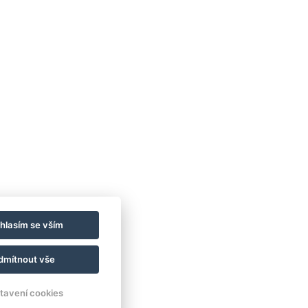
hlasím se vším
dmítnout vše
tavení cookies