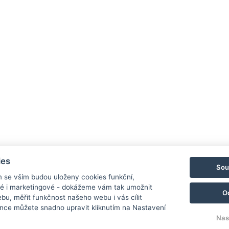
ies
Sou
m se vším budou uloženy cookies funkční,
ké i marketingové - dokážeme vám tak umožnit
O
bu, měřit funkčnost našeho webu i vás cílit
nce můžete snadno upravit kliknutím na Nastavení
Nas